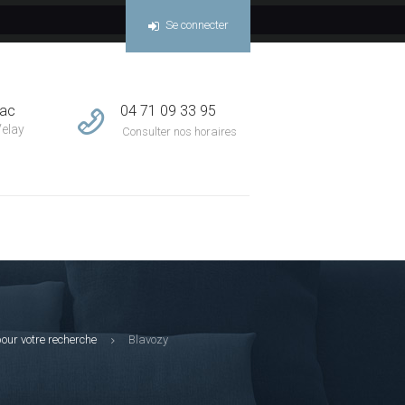
Se connecter
04 71 09 33 95
sac
Velay
Consulter nos horaires
our votre recherche
Blavozy