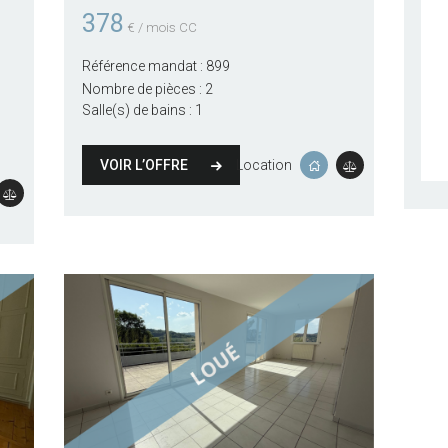
378
€ / mois CC
Référence mandat :
899
Nombre de pièces :
2
Salle(s) de bains :
1
VOIR L’OFFRE
Location