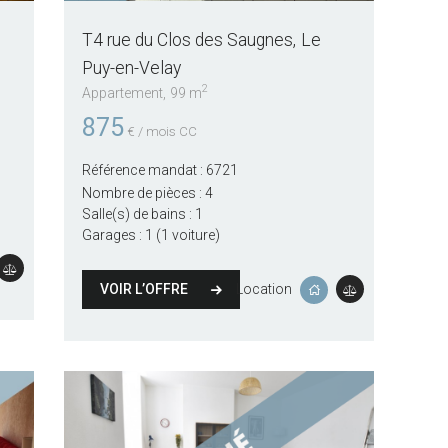
T4 rue du Clos des Saugnes
Le
Puy-en-Velay
2
Appartement
99 m
875
€ / mois CC
Référence mandat :
6721
Nombre de pièces :
4
Salle(s) de bains :
1
Garages :
1 (1 voiture)
VOIR L’OFFRE
Location