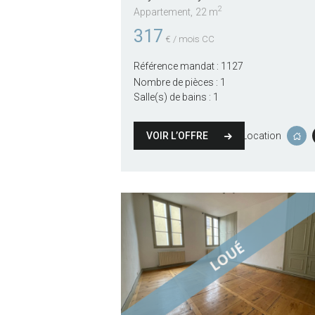
2
Appartement
22 m
317
€ / mois CC
Référence mandat :
1127
Nombre de pièces :
1
Salle(s) de bains :
1
VOIR L’OFFRE
Location