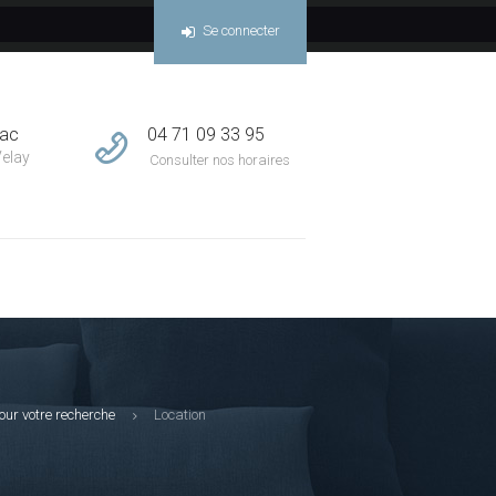
Se connecter
04 71 09 33 95
sac
Velay
Consulter nos horaires
our votre recherche
Location