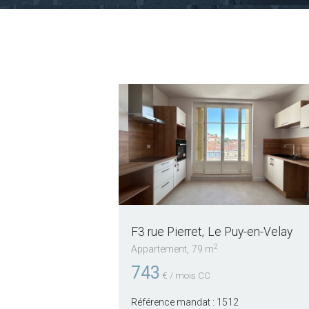
F3 rue Pierret
Le Puy-en-Velay
2
Appartement
79 m
743
€ / mois CC
Référence mandat :
1512