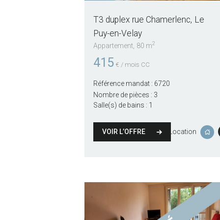
T3 duplex rue Chamerlenc
Le
Puy-en-Velay
2
Appartement
80 m
415
€ / mois CC
Référence mandat :
6720
Nombre de pièces :
3
Salle(s) de bains :
1
VOIR L’OFFRE
Location