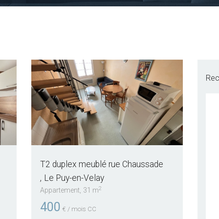
Rec
T2 duplex meublé rue Chaussade
Le Puy-en-Velay
2
Appartement
31 m
400
€ / mois CC