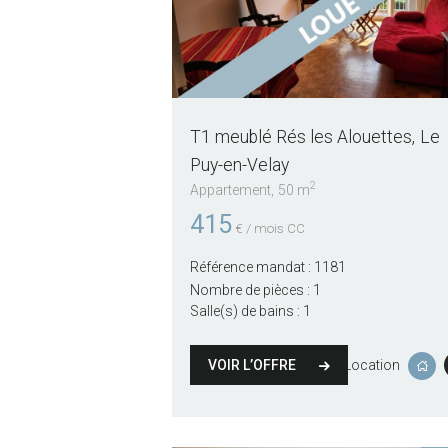
T1 meublé Rés les Alouettes
Le
Puy-en-Velay
2
Appartement
50 m
415
€ / mois CC
Référence mandat :
1181
Nombre de pièces :
1
Salle(s) de bains :
1
VOIR L’OFFRE
Location