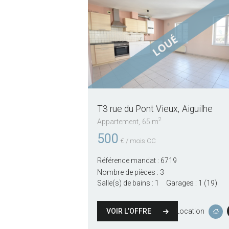
T3 rue du Pont Vieux
Aiguilhe
2
Appartement
65 m
500
€ / mois CC
Référence mandat :
6719
Nombre de pièces :
3
Salle(s) de bains :
1
Garages :
1 (19)
VOIR L’OFFRE
Location