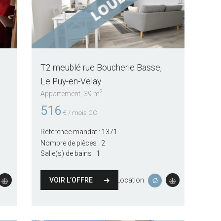
T2 meublé rue Boucherie Basse
Le Puy-en-Velay
2
Appartement
39 m
516
€ / mois CC
Référence mandat :
1371
Nombre de pièces :
2
Salle(s) de bains :
1
VOIR L’OFFRE
Location