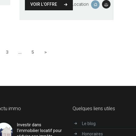
VOIR L’OFFRE
Location
GE
PAGE
3
…
PAGE
5
>
actu immo
Quelques liens utiles
Le blog
Investir dans
l’immobilier locatif pour
Honoraires