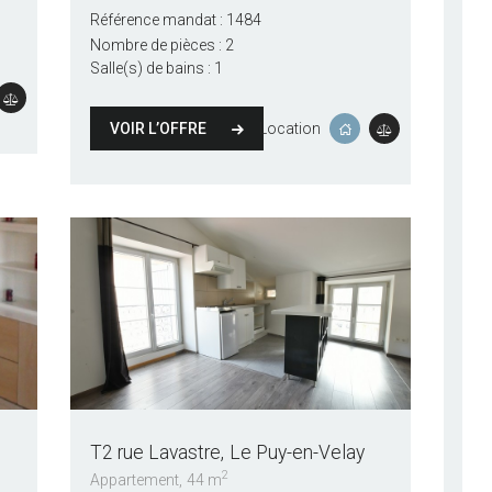
Référence mandat :
1484
Nombre de pièces :
2
Salle(s) de bains :
1
VOIR L’OFFRE
Location
T2 rue Lavastre
Le Puy-en-Velay
2
Appartement
44 m