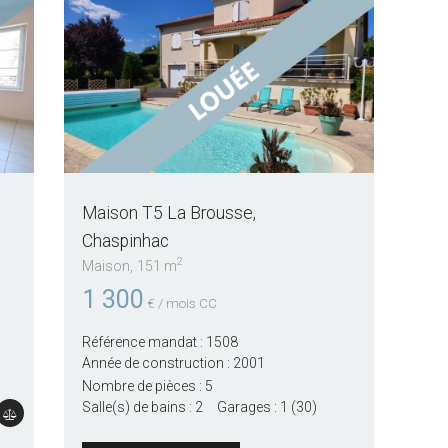
Maison T5 La Brousse
Chaspinhac
2
Maison
151 m
1 300
€ / mois CC
Référence mandat :
1508
Année de construction :
2001
Nombre de pièces :
5
Salle(s) de bains :
2
Garages :
1 (30)