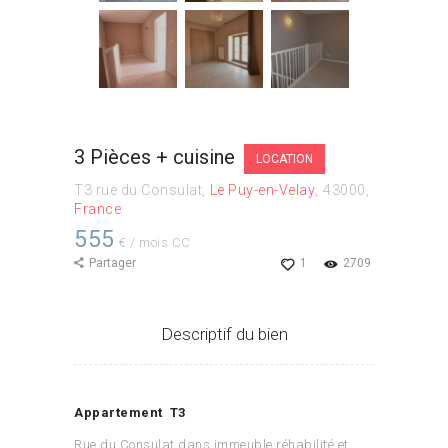
3 Pièces + cuisine
LOCATION
T3 rue du Consulat
Le Puy-en-Velay
43000
France
555
€ / mois CC
Partager
1
2709
Descriptif du bien
Appartement T3
Rue du Consulat dans immeuble réhabilité et