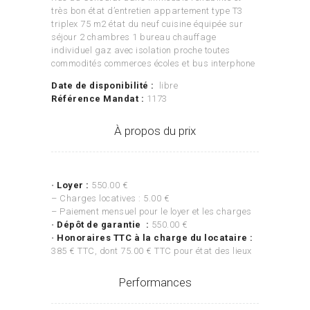
très bon état d’entretien appartement type T3
triplex 75 m2 état du neuf cuisine équipée sur
séjour 2 chambres 1 bureau chauffage
individuel gaz avec isolation proche toutes
commodités commerces écoles et bus interphone
Date de disponibilité :
libre
Référence Mandat :
1173
À propos du prix
•
Loyer :
550.00 €
– Charges locatives : 5.00 €
– Paiement mensuel pour le loyer et les charges
•
Dépôt de garantie :
550.00 €
•
Honoraires TTC à la charge du locataire :
385 € TTC, dont 75.00 € TTC pour état des lieux
Performances