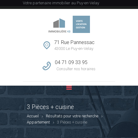
Votre partenaire immobilier au Puy-en-Velay
ACCUEIL
L’AGENCE
71 Rue Pannessac
43000 Le Puy-en-Velay
VENTE
LOCATION
04 71 09 33 95
GESTION
Consulter nos horaires
ESTIMATION
CONTACT
3 Pièces + cuisine
Accueil
Résultats pour votre recherche
Appartement
3 Pièces + cuisine