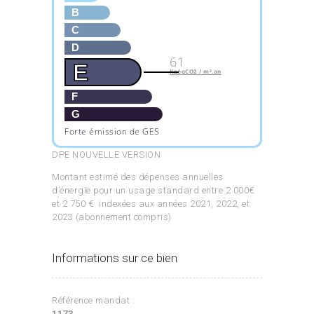
B
C
D
61
E
KgéqCO2 / m².an
F
G
Forte émission de GES
DPE NOUVELLE VERSION
Montant estimé des dépenses annuelles
d’énergie pour un usage standard entre 2 000€
et 2 750 € indexées aux années 2021, 2022, et
2023 (abonnement compris)
Informations sur ce bien
Référence mandat :
1173