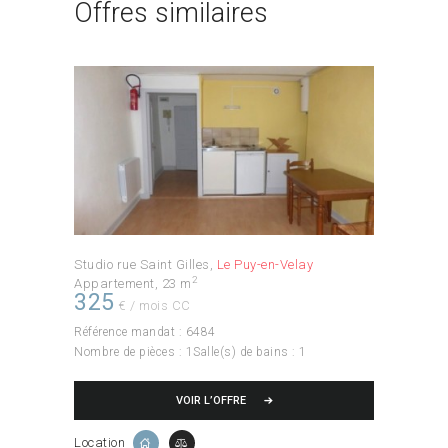
Offres similaires
Studio rue Saint Gilles
Le Puy-en-Velay
2
Appartement
23 m
325
€ / mois CC
Référence mandat :
6484
Nombre de pièces :
1
Salle(s) de bains :
1
VOIR L’OFFRE
Location