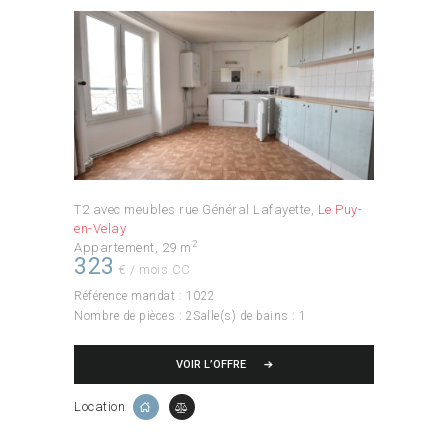
T2 avec meubles rue Général Lafayette
Le Puy-
en-Velay
2
Appartement
29 m
323
€ / mois CC
Référence mandat :
1022
Nombre de pièces :
2
Salle(s) de bains :
1
VOIR L’OFFRE
Location