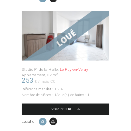
Studio Pl de la Halle
Le Puy-en-Velay
2
Appartement
32 m
253
€ / mois CC
Référence mandat :
1314
Nombre de pièces :
1
Salle(s) de bains :
1
VOIR L’OFFRE
Location