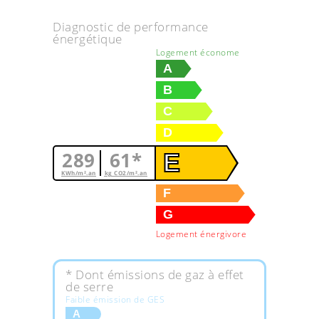
Diagnostic de performance
énergétique
Logement économe
A
B
C
D
289
61*
E
KWh/m².an
kg CO2/m².an
F
G
Logement énergivore
* Dont émissions de gaz à effet
de serre
Faible émission de GES
A