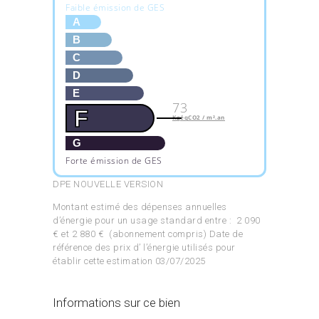
Faible émission de GES
A
B
C
D
E
73
F
KgéqCO2 / m².an
G
Forte émission de GES
DPE NOUVELLE VERSION
Montant estimé des dépenses annuelles
d’énergie pour un usage standard entre : 2 090
€ et 2 880 € (abonnement compris) Date de
référence des prix d’ l’énergie utilisés pour
établir cette estimation 03/07/2025
Informations sur ce bien