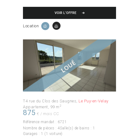
VOIR L’OFFRE
Location
T4 rue du Clos des Saugnes
Le Puy-en-Velay
2
Appartement
99 m
875
€ / mois CC
Référence mandat :
6721
Nombre de pièces :
4
Salle(s) de bains :
1
Garages :
1 (1 voiture)