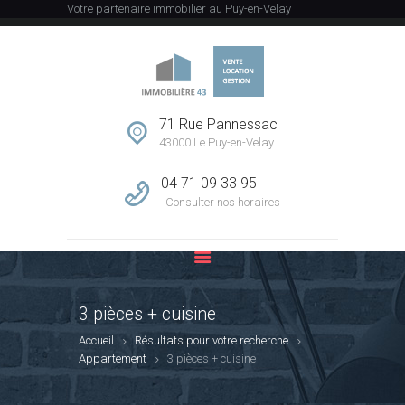
Votre partenaire immobilier au Puy-en-Velay
ACCUEIL
L’AGENCE
71 Rue Pannessac
43000 Le Puy-en-Velay
VENTE
LOCATION
04 71 09 33 95
GESTION
Consulter nos horaires
ESTIMATION
CONTACT
3 pièces + cuisine
Accueil
Résultats pour votre recherche
Appartement
3 pièces + cuisine