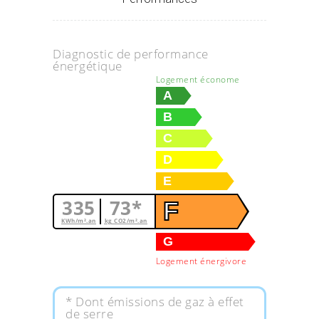
Diagnostic de performance
énergétique
Logement économe
A
B
C
D
E
335
73*
F
KWh/m².an
kg CO2/m².an
G
Logement énergivore
* Dont émissions de gaz à effet
de serre