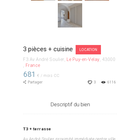
3 pièces + cuisine
LOCATION
F3 Av André Soulier
Le Puy-en-Velay
43000
France
681
€ / mois CC
Partager
3
6116
Descriptif du bien
T3 + terrasse
Av André Soulier proximité immédiate centre ville