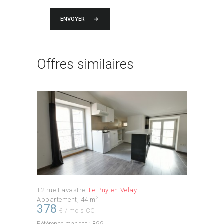
ENVOYER
Offres similaires
T2 rue Lavastre
Le Puy-en-Velay
2
Appartement
44 m
378
€ / mois CC