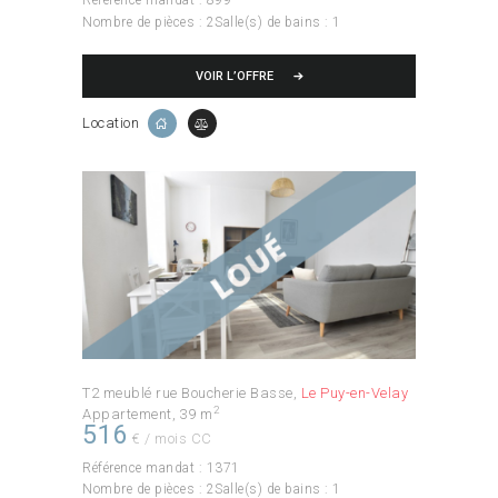
Référence mandat :
899
Nombre de pièces :
2
Salle(s) de bains :
1
VOIR L’OFFRE
Location
T2 meublé rue Boucherie Basse
Le Puy-en-Velay
2
Appartement
39 m
516
€ / mois CC
Référence mandat :
1371
Nombre de pièces :
2
Salle(s) de bains :
1