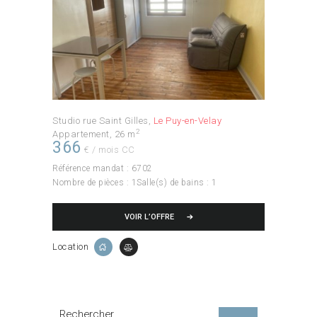
Studio rue Saint Gilles
Le Puy-en-Velay
2
Appartement
26 m
366
€ / mois CC
Référence mandat :
6702
Nombre de pièces :
1
Salle(s) de bains :
1
VOIR L’OFFRE
Location
Rechercher