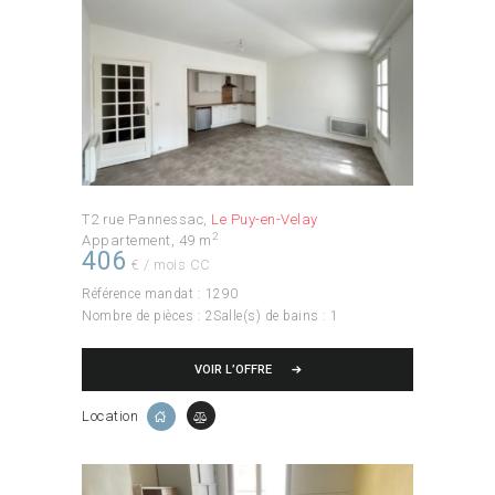
T2 rue Pannessac
Le Puy-en-Velay
2
Appartement
49 m
406
€ / mois CC
Référence mandat :
1290
Nombre de pièces :
2
Salle(s) de bains :
1
VOIR L’OFFRE
Location