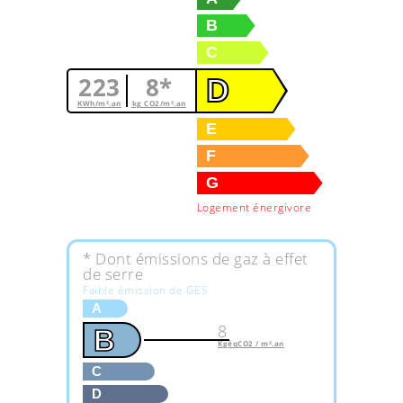
B
C
223
8*
D
KWh/m².an
kg CO2/m².an
E
F
G
Logement énergivore
* Dont émissions de gaz à effet
de serre
Faible émission de GES
A
8
B
KgéqCO2 / m².an
C
D