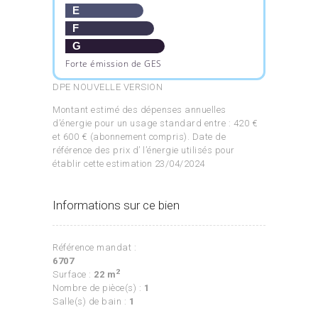
E
F
G
Forte émission de GES
DPE NOUVELLE VERSION
Montant estimé des dépenses annuelles
d’énergie pour un usage standard entre : 420 €
et 600 € (abonnement compris). Date de
référence des prix d’ l’énergie utilisés pour
établir cette estimation 23/04/2024
Informations sur ce bien
Référence mandat :
6707
2
Surface :
22 m
Nombre de pièce(s) :
1
Salle(s) de bain :
1