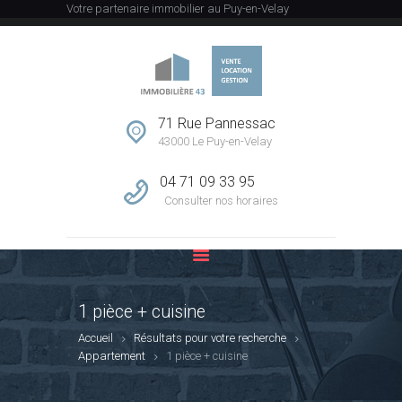
Votre partenaire immobilier au Puy-en-Velay
ACCUEIL
L’AGENCE
71 Rue Pannessac
43000 Le Puy-en-Velay
VENTE
LOCATION
04 71 09 33 95
GESTION
Consulter nos horaires
ESTIMATION
CONTACT
1 pièce + cuisine
Accueil
Résultats pour votre recherche
Appartement
1 pièce + cuisine