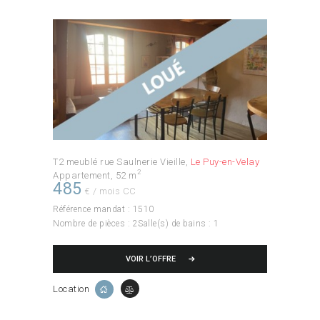
T2 meublé rue Saulnerie Vieille
Le Puy-en-Velay
2
Appartement
52 m
485
€ / mois CC
Référence mandat :
1510
Nombre de pièces :
2
Salle(s) de bains :
1
VOIR L’OFFRE
Location