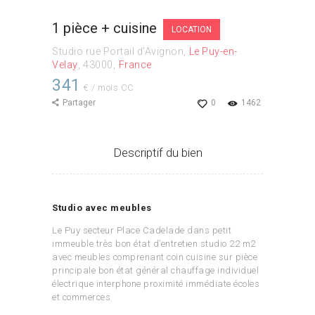
1 pièce + cuisine
LOCATION
Studio rue Portail d'Avignon
Le Puy-en-
Velay
43000
France
341
€ / mois CC
Partager
0
1462
Descriptif du bien
Studio avec meubles
Le Puy secteur Place Cadelade dans petit
immeuble très bon état d’entretien studio 22 m2
avec meubles comprenant coin cuisine sur pièce
principale bon état général chauffage individuel
électrique interphone proximité immédiate écoles
et commerces