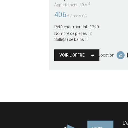
2
Appartement
49 m
406
€ / mois CC
Référence mandat :
1290
Nombre de pièces :
2
Salle(s) de bains :
1
VOIR L’OFFRE
Location
L’