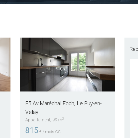
Rec
F5 Av Maréchal Foch
Le Puy-en-
Velay
2
Appartement
99 m
815
€ / mois CC