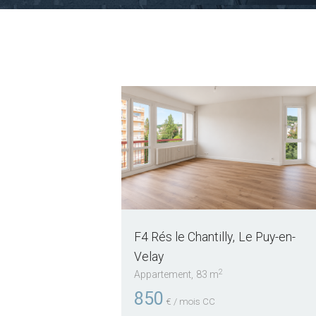
F4 Rés le Chantilly
Le Puy-en-
Velay
2
Appartement
83 m
850
€ / mois CC