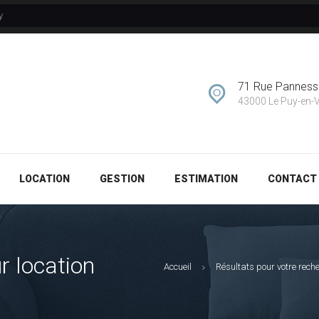
y
GESTION
ESTIMATION
71 Rue Pannes
CONTACT
43000 Le Puy-en-
LOCATION
GESTION
ESTIMATION
CONTACT
r location
Accueil
Résultats pour votre rech