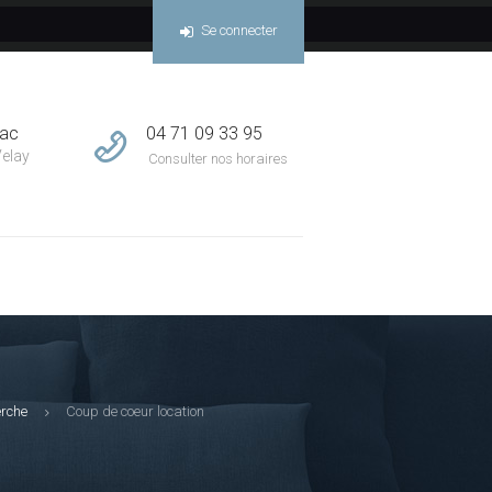
Se connecter
04 71 09 33 95
sac
Velay
Consulter nos horaires
erche
Coup de coeur location