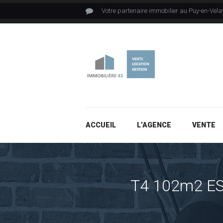
Votre partenaire immobilier au Puy-en-Vela
ACCUEIL
L’AGENCE
VENTE
T4 102m2 E