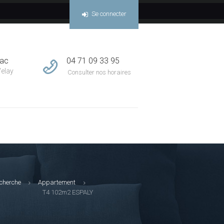
Se connecter
04 71 09 33 95
sac
Velay
Consulter nos horaires
echerche
Appartement
T4 102m2 ESPALY