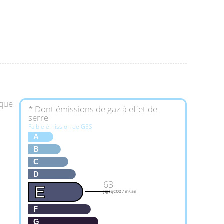
ique
* Dont émissions de gaz à effet de
serre
Faible émission de GES
A
B
C
D
63
E
KgéqCO2 / m².an
F
G