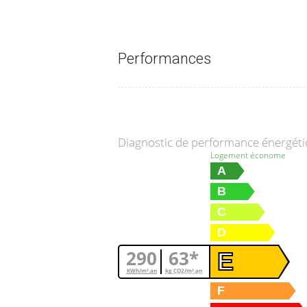
Performances
Diagnostic de performance énergét
Logement économe
A
B
C
D
290
63*
E
KWh/m².an
kg CO2/m².an
F