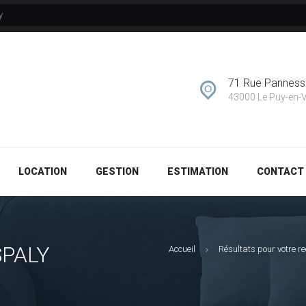
y
GESTION
ESTIMATION
71 Rue Pannes
CONTACT
43000 Le Puy-en-
LOCATION
GESTION
ESTIMATION
CONTACT
SPALY
Accueil
Résultats pour votre r