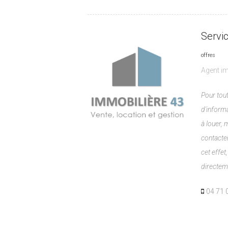
Servi
offres
Agent im
Pour to
d'inform
à louer, 
contacter
cet effe
directem
04 71 