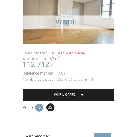
T2 en centre-ville
Le Puy-en-Velay
2
Appartement
67 m
112 712
€
Référence mandat :
1582
Nombre de pièces :
2
Salle(s) de bains :
1
VOIR L’OFFRE
Vente
Rechercher