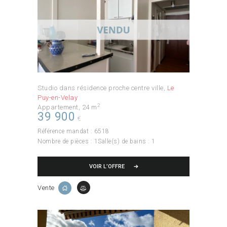
Studio dans résidence proche centre ville
Le
Puy-en-Velay
2
Appartement
24 m
39 900
€
Référence mandat :
6518
Nombre de pièces :
1
Salle(s) de bains :
1
VOIR L’OFFRE
Vente