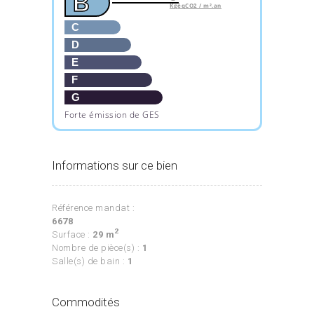
B
KgéqCO2 / m².an
C
D
E
F
G
Forte émission de GES
Informations sur ce bien
Référence mandat :
6678
2
Surface :
29 m
Nombre de pièce(s) :
1
Salle(s) de bain :
1
Commodités