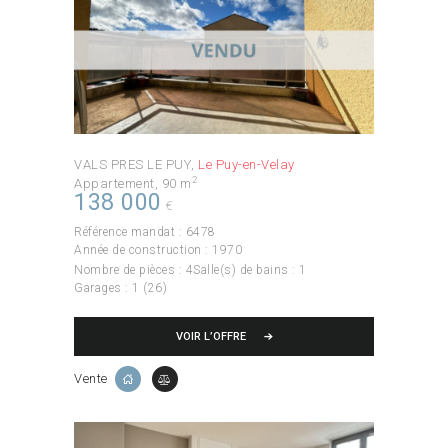
VALS PRES LE PUY
Le Puy-en-Velay
2
Appartement
90 m
138 000
€
Référence mandat :
6478
Année de construction :
1970
Nombre de pièces :
4
Salle(s) de bains :
1
Garages :
1 (26)
VOIR L’OFFRE
Vente