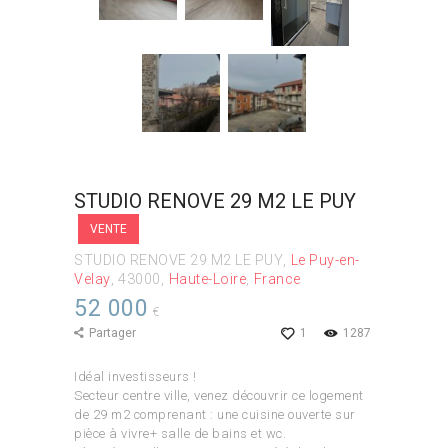
STUDIO RENOVE 29 M2 LE PUY
VENTE
STUDIO RENOVE 29 M2 LE PUY
Le Puy-en-
Velay
43000
Haute-Loire
France
52 000
€
Partager
1
1287
Idéal investisseurs !
Secteur centre ville, venez découvrir ce logement
de 29 m2 comprenant : une cuisine ouverte sur
pièce à vivre+ salle de bains et wc.