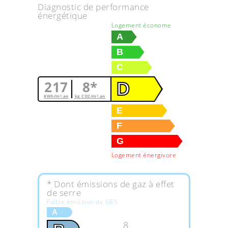
Diagnostic de performance
énergétique
Logement économe
A
B
C
217
8*
D
KWh/m².an
kg CO2/m².an
E
F
G
Logement énergivore
* Dont émissions de gaz à effet
de serre
Faible émission de GES
A
8