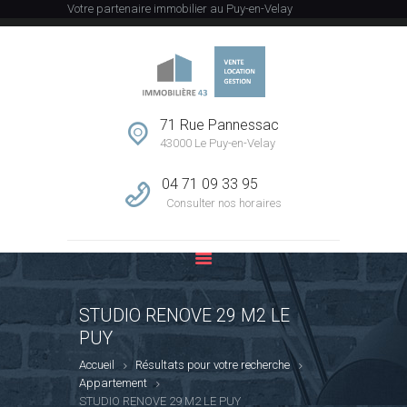
Votre partenaire immobilier au Puy-en-Velay
ACCUEIL
L’AGENCE
71 Rue Pannessac
43000 Le Puy-en-Velay
VENTE
LOCATION
04 71 09 33 95
GESTION
Consulter nos horaires
ESTIMATION
CONTACT
STUDIO RENOVE 29 M2 LE
PUY
Accueil
Résultats pour votre recherche
Appartement
STUDIO RENOVE 29 M2 LE PUY