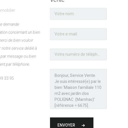
mobilier
ute demande
ation concernant un bien
merci de bien vouloir
 notre service dédié à
t, par message ou bien
ent par téléphone.
09 33 95
ENVOYER