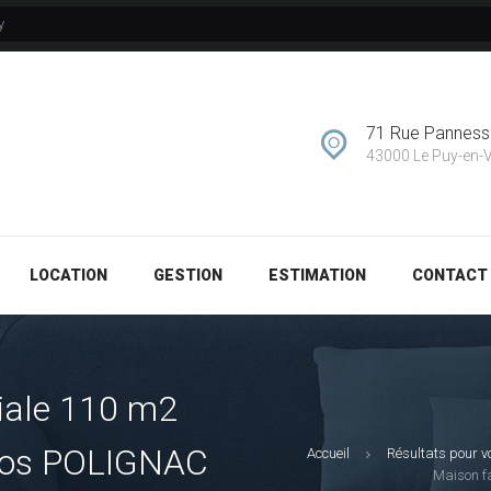
y
GESTION
ESTIMATION
71 Rue Pannes
CONTACT
43000 Le Puy-en-
LOCATION
GESTION
ESTIMATION
CONTACT
iale 110 m2
clos POLIGNAC
Accueil
Résultats pour v
Maison fa