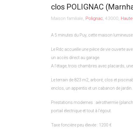
clos POLIGNAC (Marnh
Maison familiale
Polignac
43000
Haute
A 5 minutes du Puy, cette maison lumineuse 
Le Rdc accueille une pièce de vie ouverte av
un accès direct au garage.
A l’étage, trois chambres avec placards, une
Le terrain de 823 m2, arboré, clos et piscina
enclos, un appentis et un cabanon de jardin.
Prestations modernes : aérothermie (planch
portail électrique et tout à l’égout.
Taxe foncière peu élevée : 1200 €