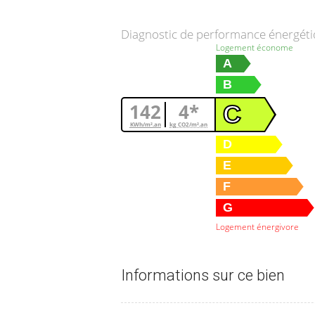
Diagnostic de performance énergét
Logement économe
A
B
142
4*
C
KWh/m².an
kg CO2/m².an
D
E
F
G
Logement énergivore
Informations sur ce bien