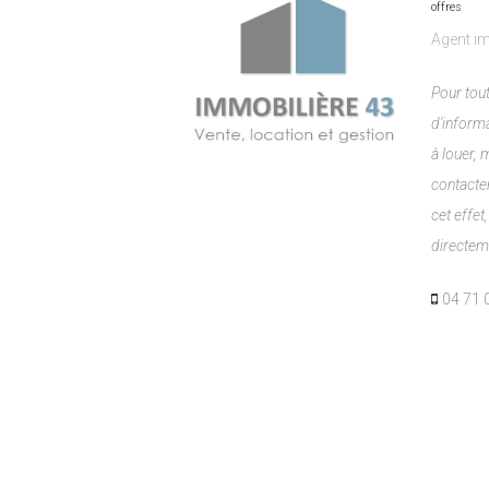
offres
Agent im
Pour to
d'inform
à louer, 
contacter
cet effe
directem
04 71 