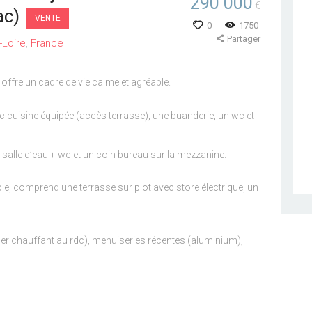
290 000
€
ac)
VENTE
0
1750
Partager
-Loire
France
offre un cadre de vie calme et agréable.
ec cuisine équipée (accès terrasse), une buanderie, un wc et
 salle d’eau + wc et un coin bureau sur la mezzanine.
ble, comprend une terrasse sur plot avec store électrique, un
er chauffant au rdc), menuiseries récentes (aluminium),