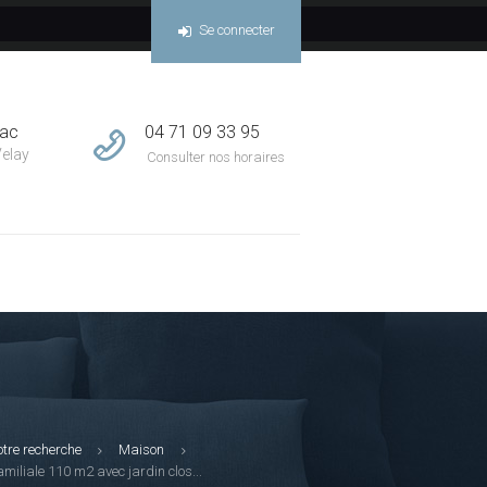
Se connecter
04 71 09 33 95
sac
Velay
Consulter nos horaires
otre recherche
Maison
miliale 110 m2 avec jardin clos...