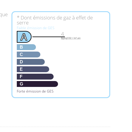
ique
* Dont émissions de gaz à effet de
serre
Faible émission de GES
4
A
KgéqCO2 / m².an
B
C
D
E
F
G
Forte émission de GES