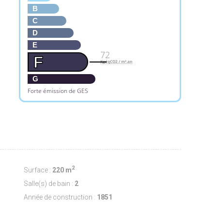
B
C
D
E
72
F
KgéqCO2 / m².an
G
Forte émission de GES
2
Surface :
220 m
Salle(s) de bain :
2
Année de construction :
1851