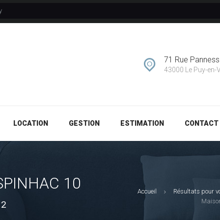
y
GESTION
ESTIMATION
71 Rue Pannes
CONTACT
43000 Le Puy-en-
LOCATION
GESTION
ESTIMATION
CONTACT
SPINHAC 10
Accueil
Résultats pour v
Maiso
²