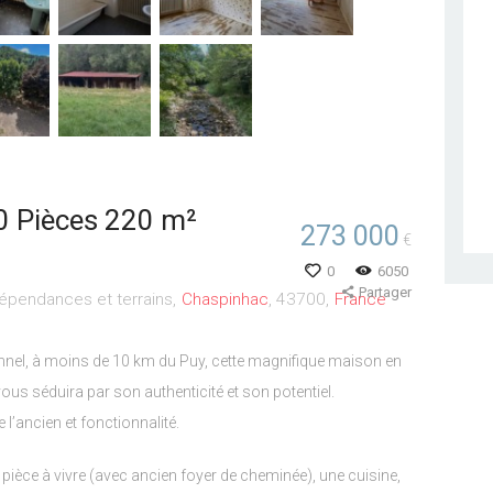
 Pièces 220 m²
273 000
€
0
6050
Partager
 dépendances et terrains
Chaspinhac
43700
France
nnel, à moins de 10 km du Puy, cette magnifique maison en
vous séduira par son authenticité et son potentiel.
e l’ancien et fonctionnalité.
pièce à vivre (avec ancien foyer de cheminée), une cuisine,