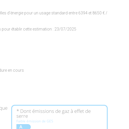
les d’énergie pour un usage standard entre 6394 et 8650 € /
és pour établir cette estimation : 23/07/2025
édure en cours
ique
* Dont émissions de gaz à effet de
serre
Faible émission de GES
A