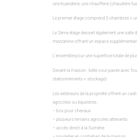
une buanderie, une chaufferie (chaudière fu
Le premier étage comprend 3 chambres + une
Le 2ème étage dessert également une salle 
mezzanine offrant un espace supplémentaire p
L’ensemble pour une superficie totale de pl
Devant la maison : belle cour pavée avec fou
stationnements + stockage)
Les extérieurs de la propriété offrent un cadr
agricoles ou équestres :
– box pour chevaux
– plusieurs terrains agricoles attenants
– accès direct à la Sumène
– poulailler en contrebas de la maison