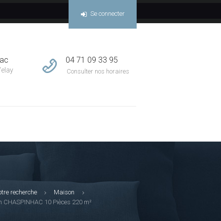
Se connecter
04 71 09 33 95
sac
Velay
Consulter nos horaires
otre recherche
Maison
n CHASPINHAC 10 Pièces 220 m²