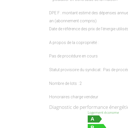
DPE F : montant estimé des dépenses annuel
an (abonnement compris)
Date de référence des prix de l’énergie utilis
A propos de la copropriété :
Pas de procédure en cours
Statut provisoire du syndicat : Pas de proc
Nombre de lots : 2
Honoraires charge vendeur
Diagnostic de performance énergét
Logement économe
A
B