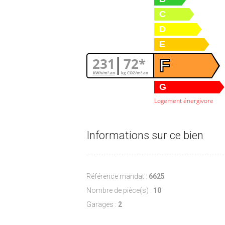
C
D
E
231
72*
F
KWh/m².an
kg CO2/m².an
G
Logement énergivore
Informations sur ce bien
Référence mandat :
6625
Nombre de pièce(s) :
10
Garages :
2