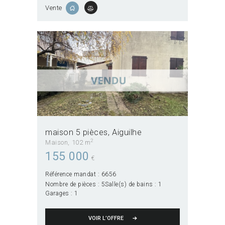
Vente
maison 5 pièces
Aiguilhe
2
Maison
102 m
155 000
€
Référence mandat :
6656
Nombre de pièces :
5
Salle(s) de bains :
1
Garages :
1
VOIR L’OFFRE