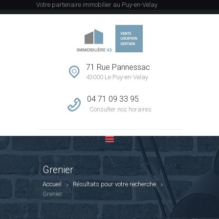
Votre partenaire immobilier au Puy-en-Velay
ACCUEIL
L’AGENCE
71 Rue Pannessac
43000 Le Puy-en-Velay
VENTE
LOCATION
04 71 09 33 95
GESTION
Consulter nos horaires
ESTIMATION
CONTACT
Grenier
Accueil
Résultats pour votre recherche
Grenier