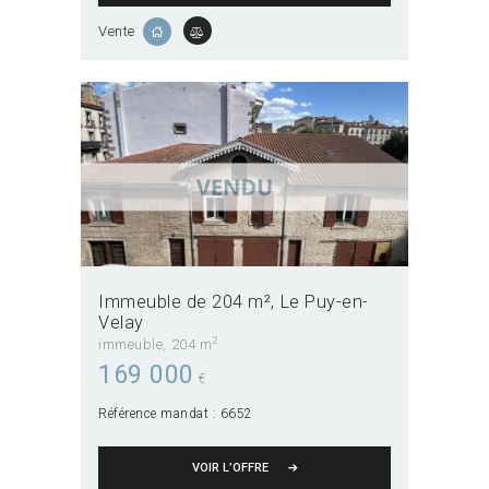
Vente
Immeuble de 204 m²
Le Puy-en-
Velay
2
immeuble
204 m
169 000
€
Référence mandat :
6652
VOIR L’OFFRE