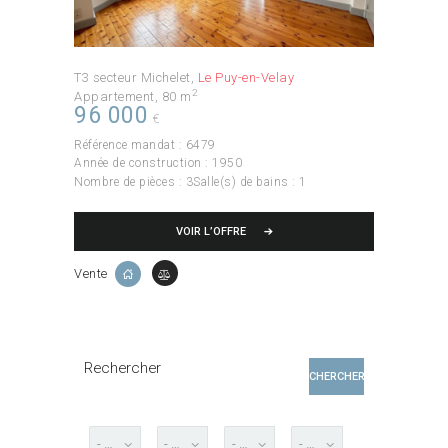
T3 secteur Michelet
Le Puy-en-Velay
2
Appartement
80 m
96 000
€
Référence mandat :
6479
Année de construction :
1950
Nombre de pièces :
3
Salle(s) de bains :
1
VOIR L’OFFRE
Vente
Rechercher
CHERCHER