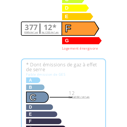
D
E
377
12*
F
KWh/m².an
kg CO2/m².an
G
Logement énergivore
* Dont émissions de gaz à effet
de serre
Faible émission de GES
A
B
12
C
KgéqCO2 / m².an
D
E
F