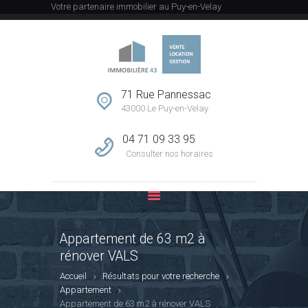
Votre partenaire immobilier au Puy-en-Velay
ACCUEIL
L’AGENCE
71 Rue Pannessac
43000 Le Puy-en-Velay
VENTE
LOCATION
04 71 09 33 95
GESTION
Consulter nos horaires
ESTIMATION
CONTACT
Appartement de 63 m2 à
rénover VALS
Accueil
Résultats pour votre recherche
Appartement
Appartement de 63 m2 à rénover VALS