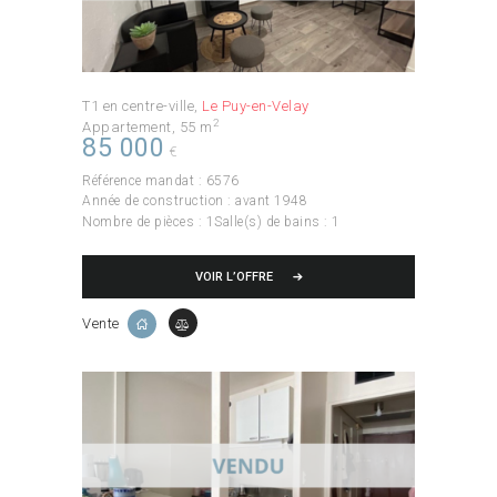
T1 en centre-ville
Le Puy-en-Velay
2
Appartement
55 m
85 000
€
Référence mandat :
6576
Année de construction :
avant 1948
Nombre de pièces :
1
Salle(s) de bains :
1
VOIR L’OFFRE
Vente