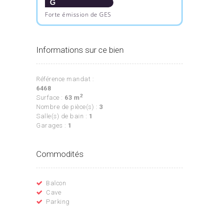
G
Forte émission de GES
Informations sur ce bien
Référence mandat :
6468
2
Surface :
63 m
Nombre de pièce(s) :
3
Salle(s) de bain :
1
Garages :
1
Commodités
Balcon
Cave
Parking