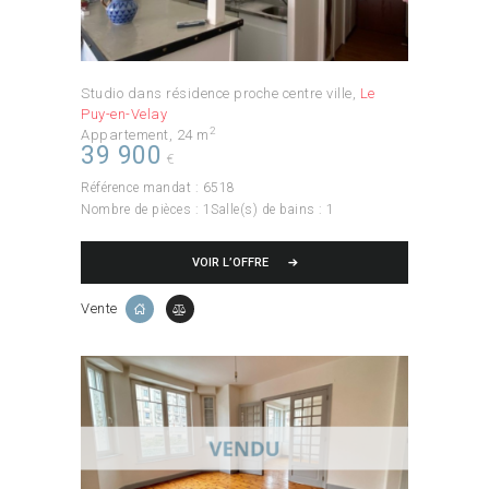
Studio dans résidence proche centre ville
Le
Puy-en-Velay
2
Appartement
24 m
39 900
€
Référence mandat :
6518
Nombre de pièces :
1
Salle(s) de bains :
1
VOIR L’OFFRE
Vente