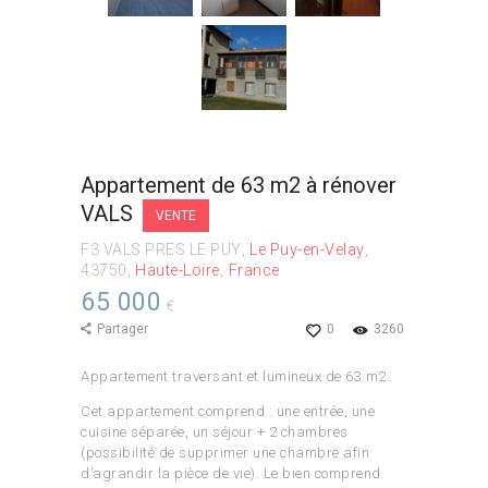
Appartement de 63 m2 à rénover
VALS
VENTE
F3 VALS PRES LE PUY
Le Puy-en-Velay
43750
Haute-Loire
France
65 000
€
Partager
0
3260
Appartement traversant et lumineux de 63 m2.
Cet appartement comprend : une entrée, une
cuisine séparée, un séjour + 2 chambres
(possibilité de supprimer une chambre afin
d’agrandir la pièce de vie). Le bien comprend