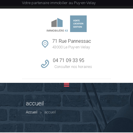
Votre partenaire immobilier au Puy-en-Velay
ACCUEIL
L’AGENCE
71 Rue Pannessac
VENTE
43000 Le Puy-en-Velay
LOCATION
04 71 09 33 95
GESTION
Consulter nos horaires
ESTIMATION
CONTACT
accueil
Accueil
accueil