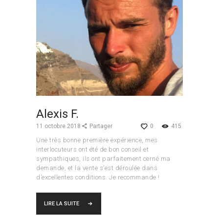
Alexis F.
11 octobre 2018
Partager
0
415
Une très bonne première expérience, mes
interlocuteurs ont été de bon conseil et
sympathiques, ils ont parfaitement cerné ma
demande, et la vente s’est déroulée dans
d’excellentes conditions. Je recommande !
LIRE LA SUITE