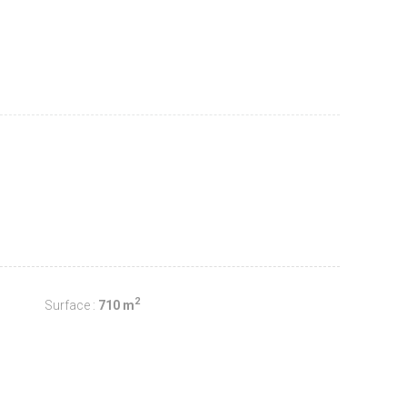
2
Surface :
710 m