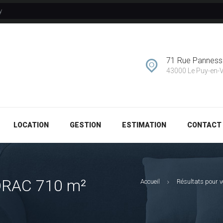
y
GESTION
ESTIMATION
71 Rue Pannes
CONTACT
43000 Le Puy-en-
LOCATION
GESTION
ESTIMATION
CONTACT
DRAC 710 m²
Accueil
Résultats pour v