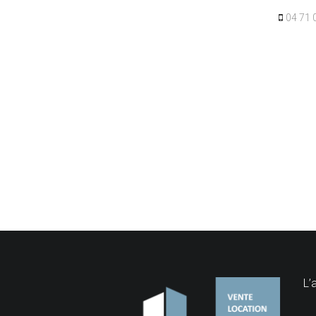
04 71 
L’