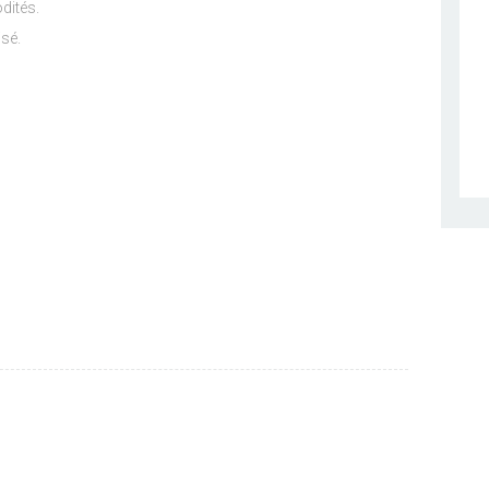
dités.
isé.