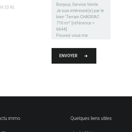
09 33 95
ENVOYER
actu immo
Quelques liens utiles