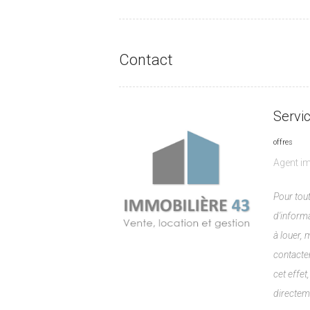
Contact
Servi
offres
Agent im
Pour to
d'inform
à louer, 
contacter
cet effe
directem