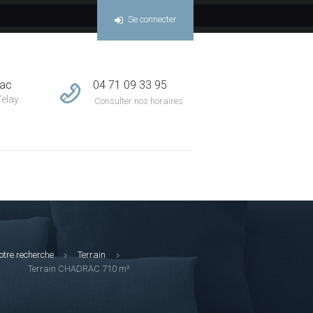
Se connecter
04 71 09 33 95
sac
Velay
Consulter nos horaires
otre recherche
Terrain
Terrain CHADRAC 710 m²