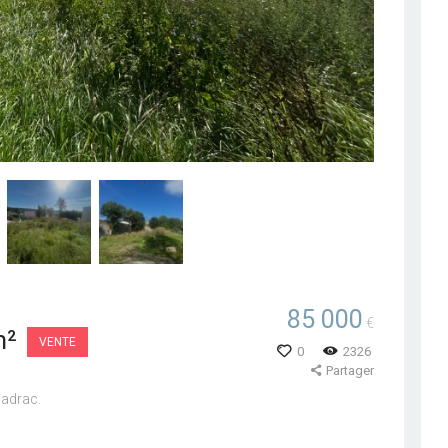
85 000
€
m²
VENTE
0
2326
Partager
hadrac.