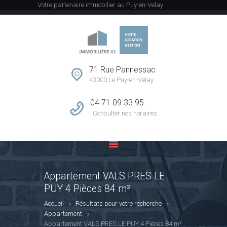
Votre partenaire immobilier au Puy-en-Velay
ACCUEIL
L’AGENCE
71 Rue Pannessac
43000 Le Puy-en-Velay
VENTE
LOCATION
04 71 09 33 95
GESTION
Consulter nos horaires
ESTIMATION
CONTACT
Appartement VALS PRES LE
PUY 4 Pièces 84 m²
Accueil
Résultats pour votre recherche
Appartement
Appartement VALS PRES LE PUY 4 Pièces 84 m²