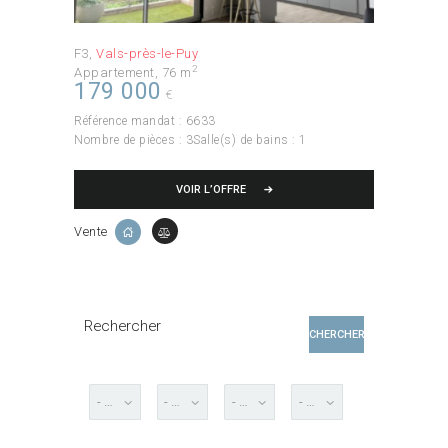
F3
Vals-près-le-Puy
2
Appartement
76 m
179 000
€
Référence mandat :
6633
Nombre de pièces :
3
Salle(s) de bains :
1
VOIR L’OFFRE
Vente
Rechercher
CHERCHER