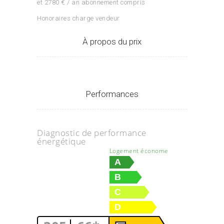
et 2780 € / an abonnement compris
Honoraires charge vendeur
À propos du prix
Performances
Diagnostic de performance
énergétique
Logement économe
A
B
C
D