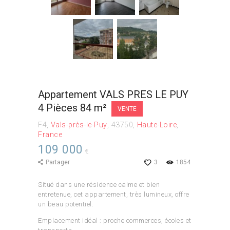
Appartement VALS PRES LE PUY
4 Pièces 84 m²
VENTE
F4
Vals-près-le-Puy
43750
Haute-Loire
France
109 000
€
Partager
3
1854
Situé dans une résidence calme et bien
entretenue, cet appartement, très lumineux, offre
un beau potentiel.
Emplacement idéal : proche commerces, écoles et