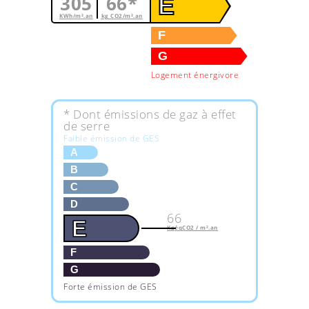
305
66*
E
KWh/m².an
kg CO2/m².an
F
G
Logement énergivore
* Dont émissions de gaz à effet
de serre
Faible émission de GES
A
B
C
D
66
E
KgéqCO2 / m².an
F
G
Forte émission de GES